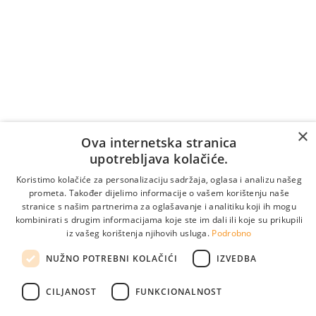
у складу са тарифом/ценовником вашег телеком
оператора (време чекања на јављање се такође
наплаћује).
Важи само за позиве изнутар Босне и
Херцеговине.
За позиве из иностранства:
Онлајн заказивање
×
Ova internetska stranica
upotrebljava kolačiće.
Koristimo kolačiće za personalizaciju sadržaja, oglasa i analizu našeg
prometa. Također dijelimo informacije o vašem korištenju naše
stranice s našim partnerima za oglašavanje i analitiku koji ih mogu
kombinirati s drugim informacijama koje ste im dali ili koje su prikupili
iz vašeg korištenja njihovih usluga.
Podrobno
NUŽNO POTREBNI KOLAČIĆI
IZVEDBA
CILJANOST
FUNKCIONALNOST
Погледајте наше локације
info@medikol.ba