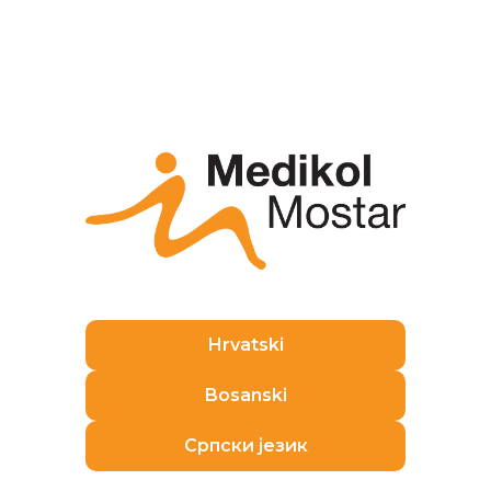
Желео/ла бих да примам обавештења,
вести и промоције од Медикол
поликлинике.
Слажем се са обрадом личних података у
складу са правилима
Обавештења о
Hrvatski
обради података
*
Bosanski
Српски језик