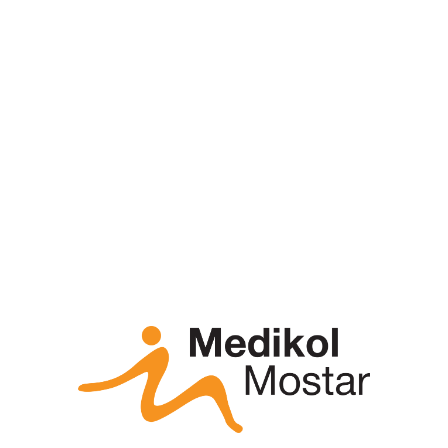
pacijenta s karcinomom.
Saznajte
sve o dijagnostici karcinoma prostate i
doprinosima
18F-PSMA PET/CT
metode
.
Pogledajte još