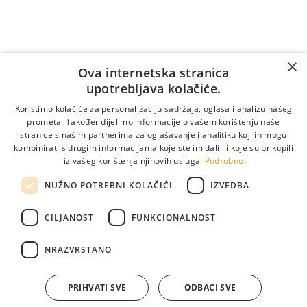
Vrijedi samo za pozive unutar Bosne i Hercegovine.
Za pozive iz inozemstva:
×
Online naručivanje
Ova internetska stranica
upotrebljava kolačiće.
Koristimo kolačiće za personalizaciju sadržaja, oglasa i analizu našeg
prometa. Također dijelimo informacije o vašem korištenju naše
stranice s našim partnerima za oglašavanje i analitiku koji ih mogu
kombinirati s drugim informacijama koje ste im dali ili koje su prikupili
iz vašeg korištenja njihovih usluga.
Podrobno
NUŽNO POTREBNI KOLAČIĆI
IZVEDBA
CILJANOST
FUNKCIONALNOST
Pogledajte naše lokacije
info@medikol.ba
NRAZVRSTANO
PRIHVATI SVE
ODBACI SVE
© 2026. Poliklinika Medikol. Izrada:
weblogic
.