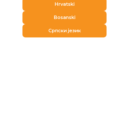
Hrvatski
Bosanski
Pogledajte još
Српски језик