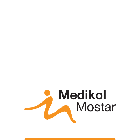
dobiva uobičajen digitalni mamogram. Položaj
snimanja tijela tijekom ovog pregleda također je
sličan standardnom snimanju.
INDIKACIJA SNIMANJA
Procjenu opravdanosti snimanja 3D mamografije
definira liječnik specijalist. Također, liječnik određuje
je li potrebna prethodna obrada (UZV i klasična,
konvencionalna mamografija) ili se 3D mamografija
radi kao prvi pregled.
Odluka ovisi o više podataka, a prvenstveno o
nalazima prethodno učinjenih pretraga te
eventualnim daljnjim preporukama koje su
određene na temelju tih nalaza. U određenom
broju slučajeva preporuka je upravo 3D
mamografija.
Za više informacija kontaktirajte nas putem info
telefona na
072 12 12 12
ili mailom na
info@medikol.hr
.