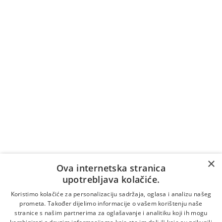
Naručite pozivom na broj
+387 36 39 7007
Cijena poziva na broj +387 36 39 7007 naplaćuje se
prema tarifi/cjeniku vašeg telekomunikacijskog
operatera (naplaćuje se i vrijeme čekanja na
odgovor).
Vrijedi samo za pozive unutar Bosne i Hercegovine.
Za pozive iz inozemstva:
×
Online naručivanje
Ova internetska stranica
upotrebljava kolačiće.
Koristimo kolačiće za personalizaciju sadržaja, oglasa i analizu našeg
prometa. Također dijelimo informacije o vašem korištenju naše
stranice s našim partnerima za oglašavanje i analitiku koji ih mogu