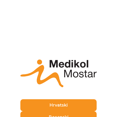
smanjiti napor te strane prsišta i ruke kroz dva dana.
Centar za dojku Osijek
U Poliklinici Medikol u Osijeku možete uz core
biopsiju dojke obaviti
kompletnu dijagnostiku
dojke:
Klasična mamografija i
trodimenzionalno
snimanje tehnikom tomosinteze
UZV dojki
MR dojki
Za dodatne informacije ili rezervaciju termina za
ove dijagnostičke postupke u Podružnici Osijek,
možete nas kontaktirati pozivom na broj
072 12 12
12
ili putem e-maila na
info@medikol.hr
.
Hrvatski
Pogledajte još