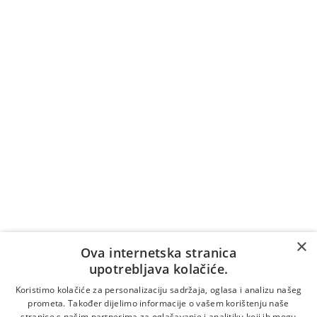
Naručite pozivom na broj
+387 36 39 7007
Cijena poziva na broj +387 36 39 7007 naplaćuje se
prema tarifi/cjeniku vašeg telekomunikacijskog
operatera (naplaćuje se i vrijeme čekanja na
odgovor).
Vrijedi samo za pozive unutar Bosne i Hercegovine.
Za pozive iz inozemstva:
×
Online naručivanje
Ova internetska stranica
upotrebljava kolačiće.
Koristimo kolačiće za personalizaciju sadržaja, oglasa i analizu našeg
prometa. Također dijelimo informacije o vašem korištenju naše
stranice s našim partnerima za oglašavanje i analitiku koji ih mogu