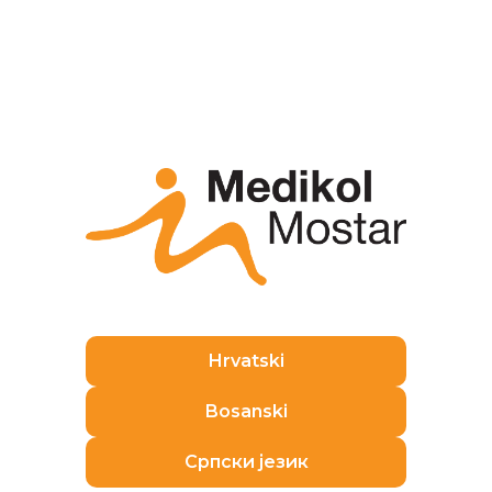
Todays signing of the Memorandum regarding the
understanding of the realisation of this large
project was preceded by a three year long
cooperation on its preparation.
On the 15th of June 2023., the
Government of the
Republic of Croatia
had made a decision to declare
the
Special oncological hospital – MCM a strategic
investment project
.
Pogledajte još
Hrvatski
Bosanski
Српски језик