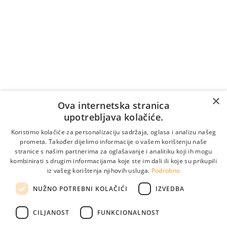
Cijena poziva na broj +387 36 39 7007 naplaćuje se
prema tarifi/cjeniku vašeg telekomunikacijskog
operatera (naplaćuje se i vrijeme čekanja na
odgovor).
Vrijedi samo za pozive unutar Bosne i Hercegovine.
Za pozive iz inozemstva:
×
Online naručivanje
Ova internetska stranica
upotrebljava kolačiće.
Koristimo kolačiće za personalizaciju sadržaja, oglasa i analizu našeg
prometa. Također dijelimo informacije o vašem korištenju naše
stranice s našim partnerima za oglašavanje i analitiku koji ih mogu
kombinirati s drugim informacijama koje ste im dali ili koje su prikupili
iz vašeg korištenja njihovih usluga.
Podrobno
NUŽNO POTREBNI KOLAČIĆI
IZVEDBA
CILJANOST
FUNKCIONALNOST