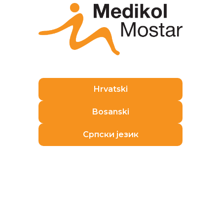
Primajte najnovije zdravstvene
vijesti i prijavite se na naš
Hrvatski
newsletter!
Bosanski
Српски језик
Pristajem na obradu osobnih podataka sukladno
pravilima
Obavijest o zaštiti podataka
Pretplati se