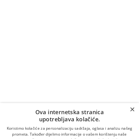
Naručite pozivom na broj
+387 36 39 7007
Cijena poziva na broj +387 36 39 7007 naplaćuje se
prema tarifi/cjeniku vašeg telekomunikacijskog
operatera (naplaćuje se i vrijeme čekanja na
odgovor).
Vrijedi samo za pozive unutar Bosne i Hercegovine.
Za pozive iz inozemstva:
×
Online naručivanje
Ova internetska stranica
upotrebljava kolačiće.
Koristimo kolačiće za personalizaciju sadržaja, oglasa i analizu našeg
prometa. Također dijelimo informacije o vašem korištenju naše