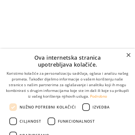
Cijena poziva na broj +387 36 39 7007 naplaćuje se
prema tarifi/cjeniku vašeg telekomunikacijskog
operatera (naplaćuje se i vrijeme čekanja na
odgovor).
Vrijedi samo za pozive unutar Bosne i Hercegovine.
Za pozive iz inozemstva:
×
Online naručivanje
Ova internetska stranica
upotrebljava kolačiće.
Koristimo kolačiće za personalizaciju sadržaja, oglasa i analizu našeg
prometa. Također dijelimo informacije o vašem korištenju naše
stranice s našim partnerima za oglašavanje i analitiku koji ih mogu
kombinirati s drugim informacijama koje ste im dali ili koje su prikupili
iz vašeg korištenja njihovih usluga.
Podrobno
NUŽNO POTREBNI KOLAČIĆI
IZVEDBA
CILJANOST
FUNKCIONALNOST
Pogledajte naše lokacije
info@medikol.ba