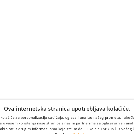
Nar
+3
vene vijesti i
tter!
Cijena poziva n
prema tarifi/c
operatera (naplać
Vrijedi samo za 
Za
taka sukladno pravilima
Ova internetska stranica upotrebljava kolačiće.
 kolačiće za personalizaciju sadržaja, oglasa i analizu našeg prometa. Takođe
e o vašem korištenju naše stranice s našim partnerima za oglašavanje i analit
inirati s drugim informacijama koje ste im dali ili koje su prikupili iz vašeg 