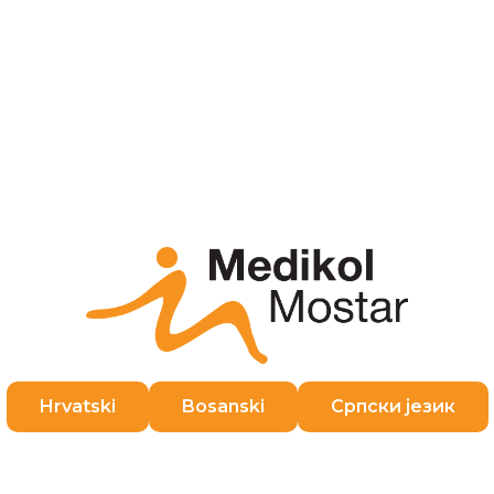
neoperacijsko.
e se na pregled u Medikolu n
12 12 ili putem obrasca.
Prezime
*
Broj telefona
*
Hrvatski
Bosanski
Српски језик