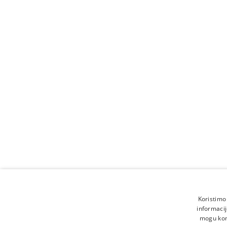
Primajte najnovije zdravst
prijavite se na naš newsle
Pretplati se
Pristajem na obradu osobnih poda
Obavijest o zaštiti podataka
Koristimo
informacij
mogu komb