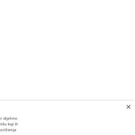
učite pozivom na broj
87 36 39 7007
a broj +387 36 39 7007 naplaćuje se
jeniku vašeg telekomunikacijskog
uje se i vrijeme čekanja na odgovor).
pozive unutar Bosne i Hercegovine.
 pozive iz inozemstva:
Online naručivanje
×
r dijelimo
iku koji ih
korištenja