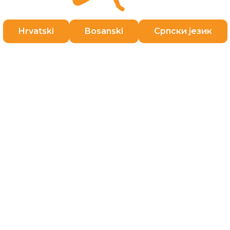
Hrvatski
Bosanski
Српски језик
зовите 072 12 12 12
нимира 119а