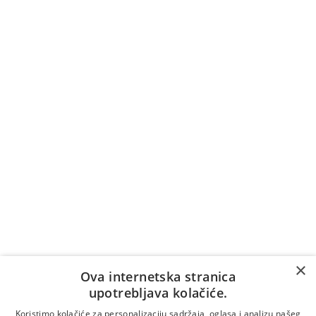
Naručite pozivom na broj
+387 36 39 7007
Cijena poziva na broj +387 36 39 7007 naplaćuje se
prema tarifi/cjeniku vašeg telekomunikacijskog
operatera (naplaćuje se i vrijeme čekanja na
odgovor).
Vrijedi samo za pozive unutar Bosne i Hercegovine.
Za pozive iz inozemstva:
×
Online naručivanje
Ova internetska stranica
upotrebljava kolačiće.
Koristimo kolačiće za personalizaciju sadržaja, oglasa i analizu našeg