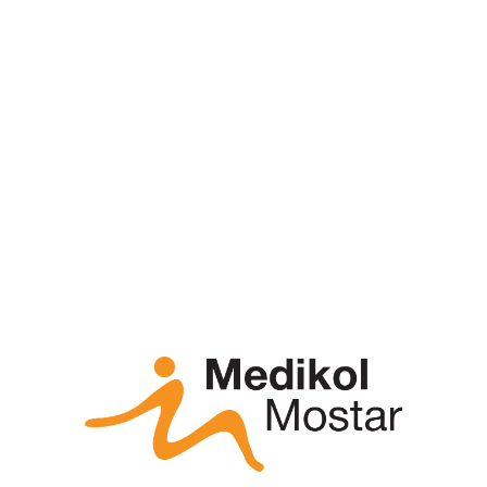
podatke za procjenu učinkovitosti propisane
terapije
Mogućnosti liječenja
Najučinkovitije liječenje je preventivno, a
uključuje kontrolu razine glukoze u krvi i
krvnog tlaka. Također treba paziti na smanjen
unos soli, prehranu, fizičku aktivnost i
hidrataciju.
Lijekovi za snižavanje visokog krvnog tlaka,
osobito inhibitori enzima koji pretvara
angiotenzin (ACE) i blokatore angiotenzinskih
receptora za suzbijanje oštećenja bubrega.
Regulacija šećerne bolesti optimiziranom
suvremenom terapijom.
Medikamentozna terapija dislipidemije –
lijekovi kao što su rosuvastatin, atorvastatin,
ezetimib ili njihove kombinacije, te terapija
povišenih triglicerida lijekovima iz skupine
fenofibrata.
Dijaliza ili liječenje nadomještanjem bubrežne
funkcije. Dijaliza se može provoditi u ustanovi