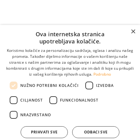
Vrijedi samo za pozive unutar Bosne i Hercegovine.
Za pozive iz inozemstva:
×
Online naručivanje
Ova internetska stranica
upotrebljava kolačiće.
Koristimo kolačiće za personalizaciju sadržaja, oglasa i analizu našeg
prometa. Također dijelimo informacije o vašem korištenju naše
stranice s našim partnerima za oglašavanje i analitiku koji ih mogu
kombinirati s drugim informacijama koje ste im dali ili koje su prikupili
iz vašeg korištenja njihovih usluga.
Podrobno
NUŽNO POTREBNI KOLAČIĆI
IZVEDBA
CILJANOST
FUNKCIONALNOST
Pogledajte naše lokacije
info@medikol.ba
NRAZVRSTANO
PRIHVATI SVE
ODBACI SVE
© 2026. Poliklinika Medikol. Izrada:
weblogic
.