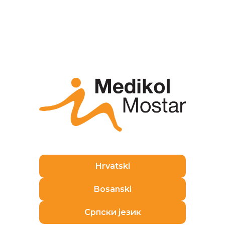
U Poliklinici Medikol, tretman viskosuplementacije
izvodi
Jure Serdar, dr. med., specijalist
ortopedije i traumatologije
.
Da biste saznali više o viskosuplementaciji i jeste li
kandidat za liječenje, kontaktirajte nas pozivom
na broj
072 12 12 12
ili se javite mailom na
info@medikol.hr
.
Pogledajte još
Hrvatski
Bosanski
Српски језик