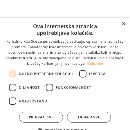
Za pozive iz inozemstva:
×
Online naručivanje
Ova internetska stranica
upotrebljava kolačiće.
Koristimo kolačiće za personalizaciju sadržaja, oglasa i analizu našeg
prometa. Također dijelimo informacije o vašem korištenju naše
stranice s našim partnerima za oglašavanje i analitiku koji ih mogu
kombinirati s drugim informacijama koje ste im dali ili koje su prikupili
iz vašeg korištenja njihovih usluga.
Podrobno
NUŽNO POTREBNI KOLAČIĆI
IZVEDBA
CILJANOST
FUNKCIONALNOST
Pogledajte naše lokacije
info@medikol.ba
NRAZVRSTANO
PRIHVATI SVE
ODBACI SVE
© 2026. Poliklinika Medikol. Izrada:
weblogic
.
Pravila privatnosti