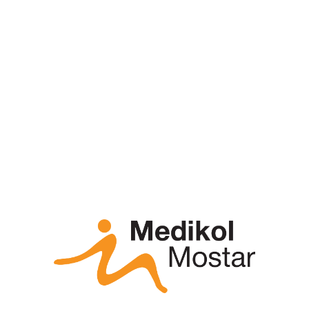
indeksom brzo i naglo podiže razinu glukoze u
krvi, dok ona s nižim glikemijskim indeksom to čini
postupno i sporo
. Prednost se stoga u planiranju
prehrane daje onim namirnicama s nižim
glikemijskim indeksom, u koje spadaju namirnice
koje sadrže topljiva vlakna poput grahorica te
većine voća i povrća. Namirnice s višim udjelima
škroba pak spadaju u grupu namirnica s visokim
glikemijskim indeksom, a takve je u prehranu
poželjno uvrstiti nakon intenzivnije tjelesne
aktivnosti. Važan parametar je i glikemijsko
opterećenje namirnice koje, osim glikemijskog
indeksa u obzir uzima i količinu ugljikohidrata u
serviranju.
Tako primjernice mrkva ima visok
glikemijski indeks, ali nisko glikemijsko
opterećenje po obroku što znači da sadrži manju
količinu šećera.
U Hrvatskoj se koristi ADA sustav (American
Diabetes Association) u kojem su namirnice
podijeljene u šest skupina, a unutar svake skupine
nalaze se namirnice međusobno slične po
energetskoj vrijednosti, te sastavu ugljikohidrata,