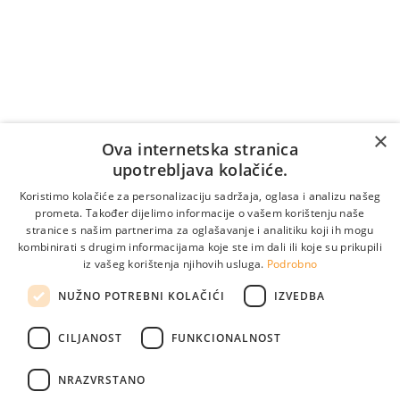
prema tarifi/cjeniku vašeg telekomunikacijskog
operatera (naplaćuje se i vrijeme čekanja na
odgovor).
Vrijedi samo za pozive unutar Bosne i Hercegovine.
Za pozive iz inozemstva:
×
Online naručivanje
Ova internetska stranica
upotrebljava kolačiće.
Koristimo kolačiće za personalizaciju sadržaja, oglasa i analizu našeg
prometa. Također dijelimo informacije o vašem korištenju naše
stranice s našim partnerima za oglašavanje i analitiku koji ih mogu
kombinirati s drugim informacijama koje ste im dali ili koje su prikupili
iz vašeg korištenja njihovih usluga.
Podrobno
NUŽNO POTREBNI KOLAČIĆI
IZVEDBA
CILJANOST
FUNKCIONALNOST
Pogledajte naše lokacije
info@medikol.ba
NRAZVRSTANO