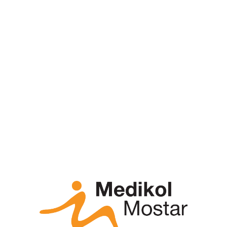
oblačenje, kontrola sfinktera), iako mogu imati
blage probleme u izvođenju kompleksnijih
zadataka (npr. problemi na radnom mjestu,
plaćanje računa).
Blagi kognitivni poremećaj, kao manifestacija
početnog neurodegenerativnog poremećaja koji
može progredirati u demenciju je veoma
raznovrstan. Često koegzistira s drugim sistemnim,
neurološkim i psihijatrijskim bolestima koji uzrokuju
kognitivni poremećaj (npr. depresija, vaskularna
bolest, Parkinsonova bolest).
Kognitivni poremećaj – dijagnostika
Biomarkeri (biomarkeri iz likvora, strukturalna i
funkcionalna snimanja mozga) imaju važnu ulogu
u identificiranju AD patologije u pacijenata s MCI i
komorbiditetom.
Biomarkeri iz likvora: povećana razina t-tau i p-tau
te snižena razina amyloid-β42 proteina u likvoru
povećavaju kratkoročni rizik progresije blagog