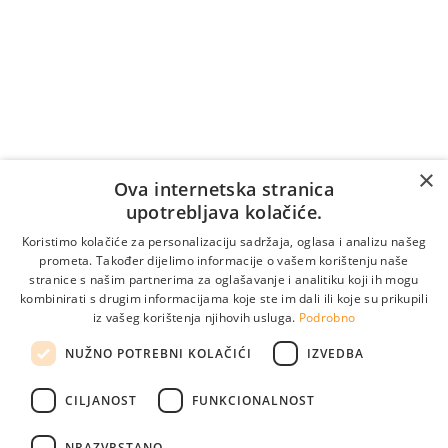
Cijena poziva na broj +387 36 39 7007 naplaćuje se
prema tarifi/cjeniku vašeg telekomunikacijskog
operatera (naplaćuje se i vrijeme čekanja na
odgovor).
Vrijedi samo za pozive unutar Bosne i Hercegovine.
Za pozive iz inozemstva:
×
Online naručivanje
Ova internetska stranica
upotrebljava kolačiće.
Koristimo kolačiće za personalizaciju sadržaja, oglasa i analizu našeg
prometa. Također dijelimo informacije o vašem korištenju naše
stranice s našim partnerima za oglašavanje i analitiku koji ih mogu
kombinirati s drugim informacijama koje ste im dali ili koje su prikupili
iz vašeg korištenja njihovih usluga.
Podrobno
NUŽNO POTREBNI KOLAČIĆI
IZVEDBA
CILJANOST
FUNKCIONALNOST
Pogledajte naše lokacije
info@medikol.ba
NRAZVRSTANO