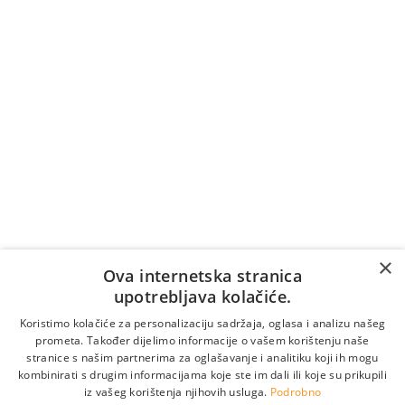
Naručite pozivom na broj
+387 36 39 7007
Cijena poziva na broj +387 36 39 7007 naplaćuje se
prema tarifi/cjeniku vašeg telekomunikacijskog
operatera (naplaćuje se i vrijeme čekanja na
odgovor).
Vrijedi samo za pozive unutar Bosne i Hercegovine.
Za pozive iz inozemstva:
×
Online naručivanje
Ova internetska stranica
upotrebljava kolačiće.
Koristimo kolačiće za personalizaciju sadržaja, oglasa i analizu našeg
prometa. Također dijelimo informacije o vašem korištenju naše
stranice s našim partnerima za oglašavanje i analitiku koji ih mogu
kombinirati s drugim informacijama koje ste im dali ili koje su prikupili
iz vašeg korištenja njihovih usluga.
Podrobno