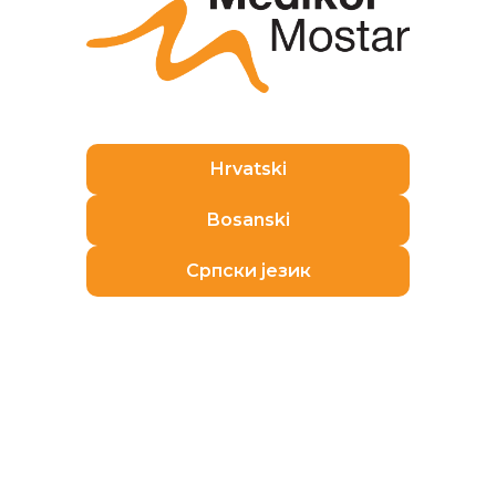
Hrvatski
Bosanski
Српски језик
19. srpnja 2024.
|
dr. Blog
,
Savjeti doktora
NOVO u Poliklinici Medikol – FibroScan® u
dijagnostici i praćenju bolesti jetre